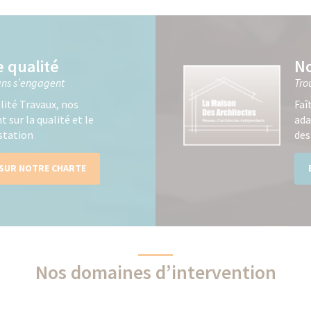
e qualité
No
sans s’engagent
Tro
lité Travaux, nos
Faî
 sur la qualité et le
ada
éstation
des
 SUR NOTRE CHARTE
Nos domaines d’intervention