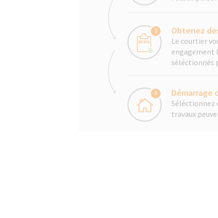
Obtenez des
2
Le courtier v
engagement les
séléctionnés 
Démarrage d
3
Séléctionnez e
travaux peuv