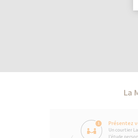
La 
Présentez v
1
Un courtier L
l’étude person