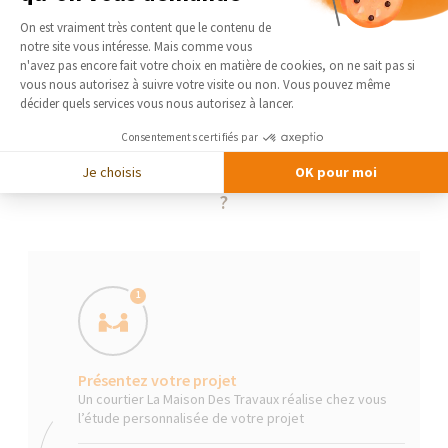
Plateforme de Gestion du Consentement 
On est vraiment très content que le contenu de
notre site vous intéresse. Mais comme vous
Axeptio consent
n'avez pas encore fait votre choix en matière de cookies, on ne sait pas si
vous nous autorisez à suivre votre visite ou non. Vous pouvez même
décider quels services vous nous autorisez à lancer.
Consentements certifiés par
Je choisis
OK pour moi
La Maison Des Travaux, comment ça marche
?
1
Présentez votre projet
Un courtier La Maison Des Travaux réalise chez vous
l’étude personnalisée de votre projet