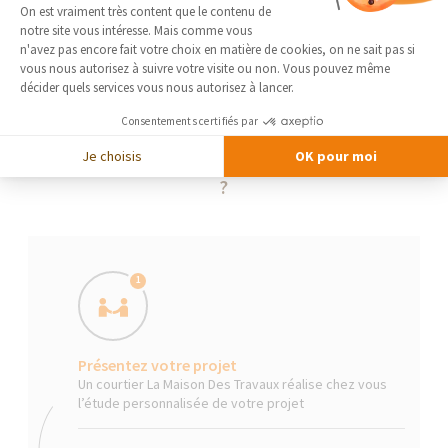
Plateforme de Gestion du Consentement 
On est vraiment très content que le contenu de
notre site vous intéresse. Mais comme vous
Axeptio consent
n'avez pas encore fait votre choix en matière de cookies, on ne sait pas si
vous nous autorisez à suivre votre visite ou non. Vous pouvez même
décider quels services vous nous autorisez à lancer.
Consentements certifiés par
Je choisis
OK pour moi
La Maison Des Travaux, comment ça marche
?
1
Présentez votre projet
Un courtier La Maison Des Travaux réalise chez vous
l’étude personnalisée de votre projet