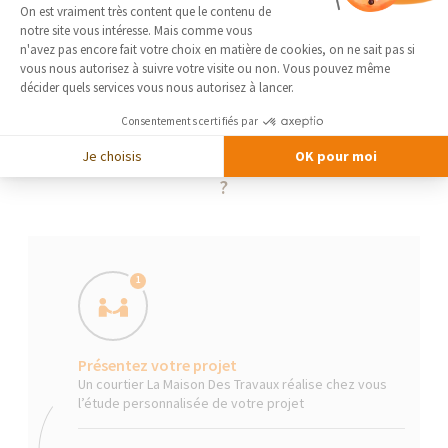
Plateforme de Gestion du Consentement 
On est vraiment très content que le contenu de
notre site vous intéresse. Mais comme vous
Axeptio consent
n'avez pas encore fait votre choix en matière de cookies, on ne sait pas si
vous nous autorisez à suivre votre visite ou non. Vous pouvez même
décider quels services vous nous autorisez à lancer.
Consentements certifiés par
Je choisis
OK pour moi
La Maison Des Travaux, comment ça marche
?
1
Présentez votre projet
Un courtier La Maison Des Travaux réalise chez vous
l’étude personnalisée de votre projet