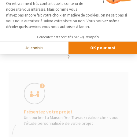
Plateforme de Gestion du Consentement 
On est vraiment très content que le contenu de
notre site vous intéresse. Mais comme vous
Axeptio consent
n'avez pas encore fait votre choix en matière de cookies, on ne sait pas si
vous nous autorisez à suivre votre visite ou non. Vous pouvez même
décider quels services vous nous autorisez à lancer.
Consentements certifiés par
Je choisis
OK pour moi
La Maison Des Travaux, comment ça marche
?
1
Présentez votre projet
Un courtier La Maison Des Travaux réalise chez vous
l’étude personnalisée de votre projet