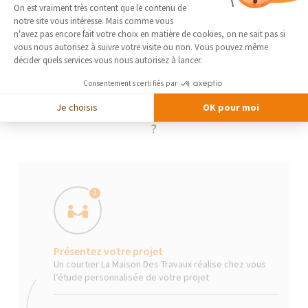
Plateforme de Gestion du Consentement 
On est vraiment très content que le contenu de
notre site vous intéresse. Mais comme vous
Axeptio consent
n'avez pas encore fait votre choix en matière de cookies, on ne sait pas si
vous nous autorisez à suivre votre visite ou non. Vous pouvez même
décider quels services vous nous autorisez à lancer.
Consentements certifiés par
Je choisis
OK pour moi
La Maison Des Travaux, comment ça marche
?
1
Présentez votre projet
Un courtier La Maison Des Travaux réalise chez vous
l’étude personnalisée de votre projet