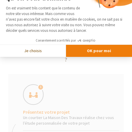
Plateforme de Gestion du Consentement 
On est vraiment très content que le contenu de
notre site vous intéresse. Mais comme vous
Axeptio consent
n'avez pas encore fait votre choix en matière de cookies, on ne sait pas si
vous nous autorisez à suivre votre visite ou non. Vous pouvez même
décider quels services vous nous autorisez à lancer.
Consentements certifiés par
Je choisis
OK pour moi
La Maison Des Travaux, comment ça marche
?
1
Présentez votre projet
Un courtier La Maison Des Travaux réalise chez vous
l’étude personnalisée de votre projet