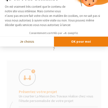
Plateforme de Gestion du Consentement 
On est vraiment très content que le contenu de
notre site vous intéresse. Mais comme vous
Axeptio consent
n'avez pas encore fait votre choix en matière de cookies, on ne sait pas si
vous nous autorisez à suivre votre visite ou non. Vous pouvez même
décider quels services vous nous autorisez à lancer.
Consentements certifiés par
Je choisis
OK pour moi
La Maison Des Travaux, comment ça marche
?
1
Présentez votre projet
Un courtier La Maison Des Travaux réalise chez vous
l’étude personnalisée de votre projet