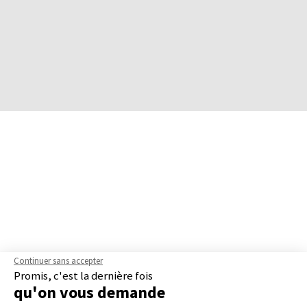
Continuer sans accepter
Promis, c'est la dernière fois
qu'on vous demande
Plateforme de Gestion du Consentement 