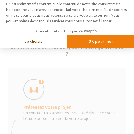
On est vraiment très content que le contenu de
notre site vous intéresse. Mais comme vous
Axeptio consent
n'avez pas encore fait votre choix en matière de cookies, on ne sait pas si
vous nous autorisez à suivre votre visite ou non. Vous pouvez même
décider quels services vous nous autorisez à lancer.
Consentements certifiés par
Je choisis
OK pour moi
La Maison Des Travaux, comment ça marche
?
1
Présentez votre projet
Un courtier La Maison Des Travaux réalise chez vous
l’étude personnalisée de votre projet