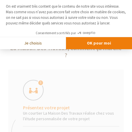
Plateforme de Gestion du Consentement 
On est vraiment très content que le contenu de notre site vous intéresse.
Mais comme vous n'avez pas encore fait votre choix en matière de cookies,
Axeptio consent
on ne sait pas si vous nous autorisez à suivre votre visite ou non. Vous
pouvez même décider quels services vous nous autorisez à lancer.
Consentements certifiés par
Je choisis
OK pour moi
La Maison Des Travaux, comment ça marche
?
1
Présentez votre projet
Un courtier La Maison Des Travaux réalise chez vous
l’étude personnalisée de votre projet