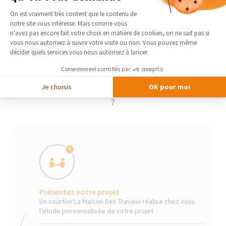
Plateforme de Gestion du Consentement 
On est vraiment très content que le contenu de
notre site vous intéresse. Mais comme vous
Axeptio consent
n'avez pas encore fait votre choix en matière de cookies, on ne sait pas si
vous nous autorisez à suivre votre visite ou non. Vous pouvez même
décider quels services vous nous autorisez à lancer.
Consentements certifiés par
Je choisis
OK pour moi
La Maison Des Travaux, comment ça marche
?
1
Présentez votre projet
Un courtier La Maison Des Travaux réalise chez vous
l’étude personnalisée de votre projet