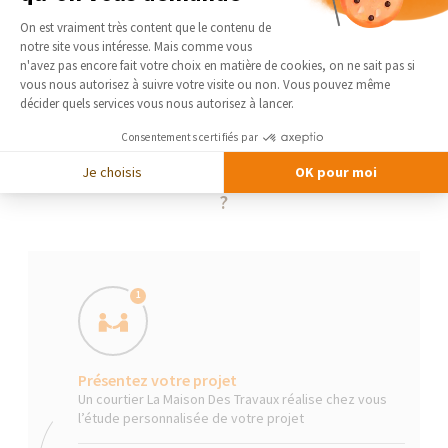
Plateforme de Gestion du Consentement 
On est vraiment très content que le contenu de
notre site vous intéresse. Mais comme vous
Axeptio consent
n'avez pas encore fait votre choix en matière de cookies, on ne sait pas si
vous nous autorisez à suivre votre visite ou non. Vous pouvez même
décider quels services vous nous autorisez à lancer.
Consentements certifiés par
Je choisis
OK pour moi
La Maison Des Travaux, comment ça marche
?
1
Présentez votre projet
Un courtier La Maison Des Travaux réalise chez vous
l’étude personnalisée de votre projet