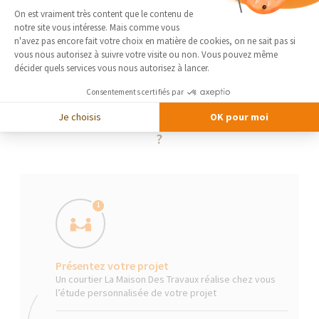
Plateforme de Gestion du Consentement 
On est vraiment très content que le contenu de
notre site vous intéresse. Mais comme vous
Axeptio consent
n'avez pas encore fait votre choix en matière de cookies, on ne sait pas si
vous nous autorisez à suivre votre visite ou non. Vous pouvez même
décider quels services vous nous autorisez à lancer.
Consentements certifiés par
Je choisis
OK pour moi
La Maison Des Travaux, comment ça marche
?
1
Présentez votre projet
Un courtier La Maison Des Travaux réalise chez vous
l’étude personnalisée de votre projet