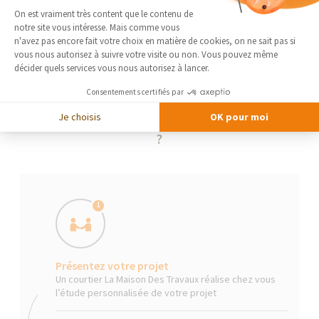
Plateforme de Gestion du Consentement 
On est vraiment très content que le contenu de
notre site vous intéresse. Mais comme vous
Axeptio consent
n'avez pas encore fait votre choix en matière de cookies, on ne sait pas si
vous nous autorisez à suivre votre visite ou non. Vous pouvez même
décider quels services vous nous autorisez à lancer.
Consentements certifiés par
Je choisis
OK pour moi
La Maison Des Travaux, comment ça marche
?
1
Présentez votre projet
Un courtier La Maison Des Travaux réalise chez vous
l’étude personnalisée de votre projet