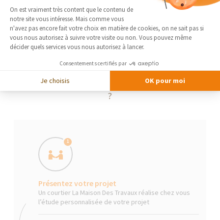
Plateforme de Gestion du Consentement 
On est vraiment très content que le contenu de
notre site vous intéresse. Mais comme vous
Axeptio consent
n'avez pas encore fait votre choix en matière de cookies, on ne sait pas si
vous nous autorisez à suivre votre visite ou non. Vous pouvez même
décider quels services vous nous autorisez à lancer.
Consentements certifiés par
Je choisis
OK pour moi
La Maison Des Travaux, comment ça marche
?
1
Présentez votre projet
Un courtier La Maison Des Travaux réalise chez vous
l’étude personnalisée de votre projet