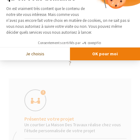
Plateforme de Gestion du Consentement 
On est vraiment très content que le contenu de
notre site vous intéresse. Mais comme vous
Axeptio consent
n'avez pas encore fait votre choix en matière de cookies, on ne sait pas si
vous nous autorisez à suivre votre visite ou non. Vous pouvez même
décider quels services vous nous autorisez à lancer.
Consentements certifiés par
Je choisis
OK pour moi
La Maison Des Travaux, comment ça marche
?
1
Présentez votre projet
Un courtier La Maison Des Travaux réalise chez vous
l’étude personnalisée de votre projet