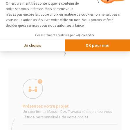
Plateforme de Gestion du Consentement 
On est vraiment très content que le contenu de
notre site vous intéresse. Mais comme vous
Axeptio consent
n'avez pas encore fait votre choix en matière de cookies, on ne sait pas si
vous nous autorisez à suivre votre visite ou non. Vous pouvez même
décider quels services vous nous autorisez à lancer.
Consentements certifiés par
Je choisis
OK pour moi
La Maison Des Travaux, comment ça marche
?
1
Présentez votre projet
Un courtier La Maison Des Travaux réalise chez vous
l’étude personnalisée de votre projet