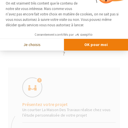
Plateforme de Gestion du Consentement 
On est vraiment très content que le contenu de
notre site vous intéresse. Mais comme vous
Axeptio consent
n'avez pas encore fait votre choix en matière de cookies, on ne sait pas si
vous nous autorisez à suivre votre visite ou non. Vous pouvez même
décider quels services vous nous autorisez à lancer.
Consentements certifiés par
Je choisis
OK pour moi
La Maison Des Travaux, comment ça marche
?
1
Présentez votre projet
Un courtier La Maison Des Travaux réalise chez vous
l’étude personnalisée de votre projet