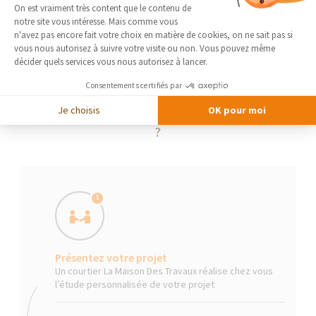
Plateforme de Gestion du Consentement 
On est vraiment très content que le contenu de
notre site vous intéresse. Mais comme vous
Axeptio consent
n'avez pas encore fait votre choix en matière de cookies, on ne sait pas si
vous nous autorisez à suivre votre visite ou non. Vous pouvez même
décider quels services vous nous autorisez à lancer.
Consentements certifiés par
Je choisis
OK pour moi
La Maison Des Travaux, comment ça marche
?
1
Présentez votre projet
Un courtier La Maison Des Travaux réalise chez vous
l’étude personnalisée de votre projet