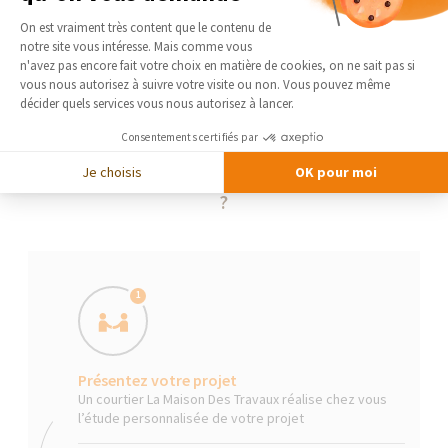
Plateforme de Gestion du Consentement 
On est vraiment très content que le contenu de
notre site vous intéresse. Mais comme vous
Axeptio consent
n'avez pas encore fait votre choix en matière de cookies, on ne sait pas si
vous nous autorisez à suivre votre visite ou non. Vous pouvez même
décider quels services vous nous autorisez à lancer.
Consentements certifiés par
Je choisis
OK pour moi
La Maison Des Travaux, comment ça marche
?
1
Présentez votre projet
Un courtier La Maison Des Travaux réalise chez vous
l’étude personnalisée de votre projet