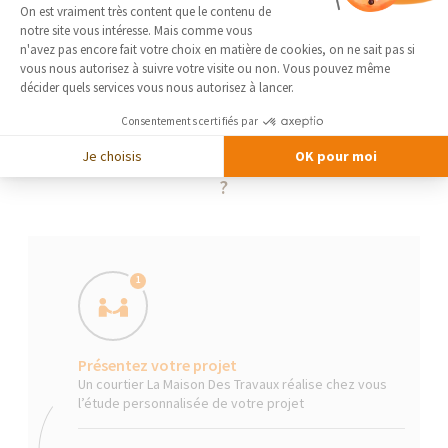
Plateforme de Gestion du Consentement 
On est vraiment très content que le contenu de
notre site vous intéresse. Mais comme vous
Axeptio consent
n'avez pas encore fait votre choix en matière de cookies, on ne sait pas si
vous nous autorisez à suivre votre visite ou non. Vous pouvez même
décider quels services vous nous autorisez à lancer.
Consentements certifiés par
Je choisis
OK pour moi
La Maison Des Travaux, comment ça marche
?
1
Présentez votre projet
Un courtier La Maison Des Travaux réalise chez vous
l’étude personnalisée de votre projet