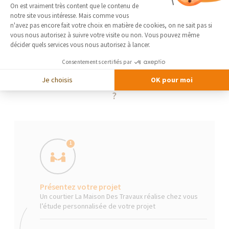
Plateforme de Gestion du Consentement 
On est vraiment très content que le contenu de
notre site vous intéresse. Mais comme vous
Axeptio consent
n'avez pas encore fait votre choix en matière de cookies, on ne sait pas si
vous nous autorisez à suivre votre visite ou non. Vous pouvez même
décider quels services vous nous autorisez à lancer.
Consentements certifiés par
Je choisis
OK pour moi
La Maison Des Travaux, comment ça marche
?
1
Présentez votre projet
Un courtier La Maison Des Travaux réalise chez vous
l’étude personnalisée de votre projet