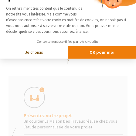
Plateforme de Gestion du Consentement 
On est vraiment très content que le contenu de
notre site vous intéresse. Mais comme vous
Axeptio consent
n'avez pas encore fait votre choix en matière de cookies, on ne sait pas si
vous nous autorisez à suivre votre visite ou non. Vous pouvez même
décider quels services vous nous autorisez à lancer.
Consentements certifiés par
Je choisis
OK pour moi
La Maison Des Travaux, comment ça marche
?
1
Présentez votre projet
Un courtier La Maison Des Travaux réalise chez vous
l’étude personnalisée de votre projet