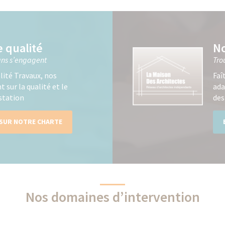
e qualité
No
sans s’engagent
Tro
lité Travaux, nos
Faî
 sur la qualité et le
ada
éstation
des
 SUR NOTRE CHARTE
Nos domaines d’intervention