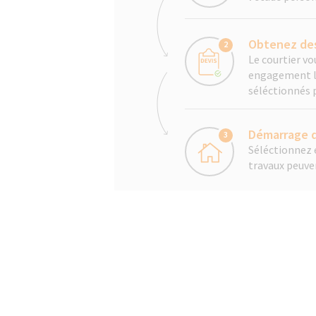
Obtenez des
2
Le courtier v
engagement les
séléctionnés 
Démarrage d
3
Séléctionnez e
travaux peuv