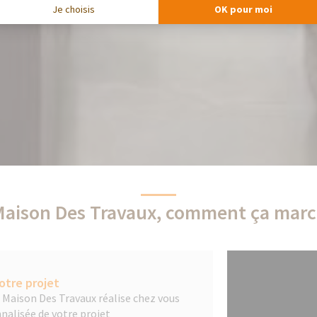
Je choisis
OK pour moi
Maison Des Travaux, comment ça marc
otre projet
a Maison Des Travaux réalise chez vous
nalisée de votre projet