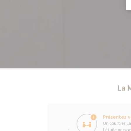
La 
Présentez v
1
Un courtier L
l’étude person