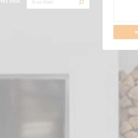
hez vous
R