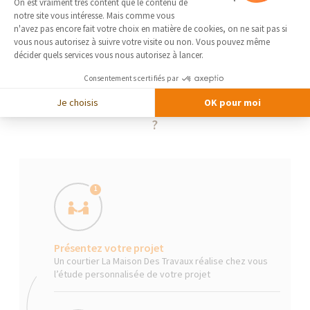
On est vraiment très content que le contenu de
notre site vous intéresse. Mais comme vous
Axeptio consent
n'avez pas encore fait votre choix en matière de cookies, on ne sait pas si
vous nous autorisez à suivre votre visite ou non. Vous pouvez même
décider quels services vous nous autorisez à lancer.
Consentements certifiés par
Je choisis
OK pour moi
La Maison Des Travaux, comment ça marche
?
1
Présentez votre projet
Un courtier La Maison Des Travaux réalise chez vous
l’étude personnalisée de votre projet